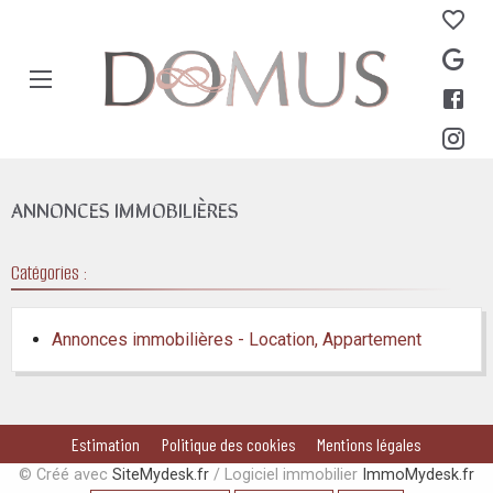
Aparté haute
En-tête
Annonces immobilières - Location
ANNONCES IMMOBILIÈRES
Catégories :
Annonces immobilières - Location, Appartement
Pied de page
Navigation secondaire
Estimation
Politique des cookies
Mentions légales
Aparté basse
© Créé avec
SiteMydesk.fr
/ Logiciel immobilier
ImmoMydesk.fr