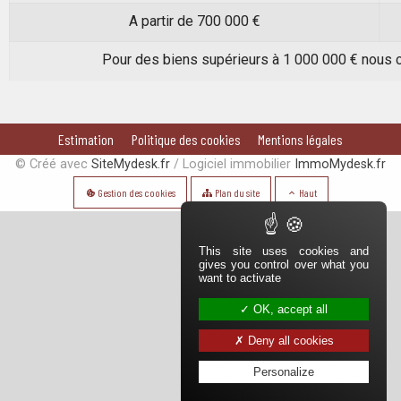
A partir de 700 000 €
Pour des biens supérieurs à 1 000 000 € nous 
Pied de page
Navigation secondaire
Estimation
Politique des cookies
Mentions légales
Aparté basse
© Créé avec
SiteMydesk.fr
/ Logiciel immobilier
ImmoMydesk.fr
Gestion des cookies
Plan du site
Haut
This site uses cookies and
gives you control over what you
want to activate
OK, accept all
Deny all cookies
Personalize