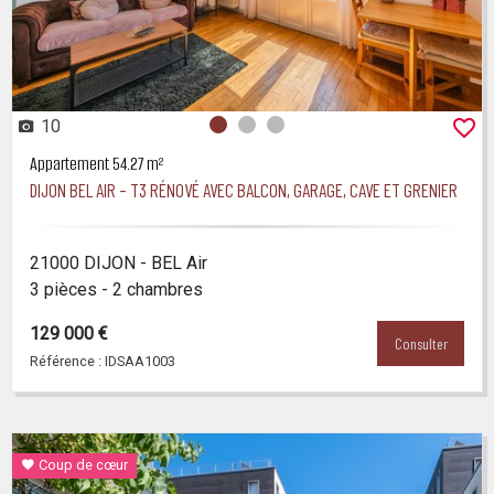
10
Photo 0
Photo 1
Photo 2
Appartement 54.27 m²
DIJON BEL AIR – T3 RÉNOVÉ AVEC BALCON, GARAGE, CAVE ET GRENIER
21000 DIJON - BEL Air
3 pièces - 2 chambres
129 000 €
Consulter
Référence : IDSAA1003
Coup de cœur