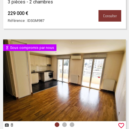
3 pièces - 2 chambres
229 000 €
Consulter
Référence : IDSGM987
Sous compromis par nous
8
Photo 0
Photo 1
Photo 2